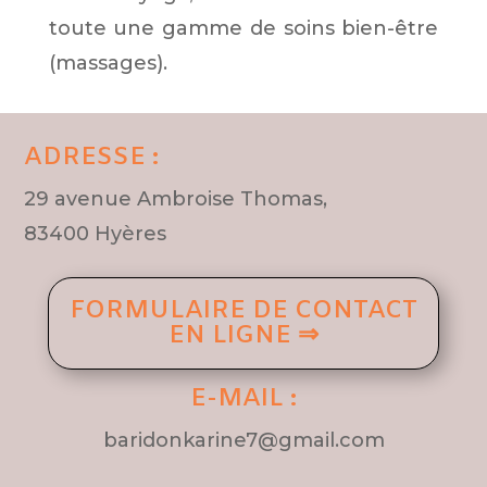
toute une gamme de soins bien-être
(massages).
ADRESSE :
29 avenue Ambroise Thomas,
83400 Hyères
FORMULAIRE DE CONTACT
EN LIGNE ⇒
E-MAIL :
baridonkarine7@gmail.com